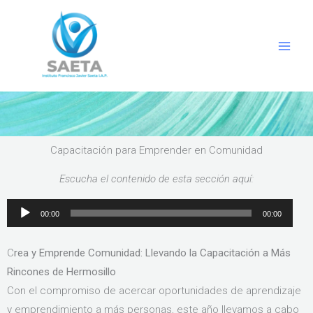
Ir
al
contenido
Capacitación para Emprender en Comunidad
Escucha el contenido de esta sección aquí:
Reproductor
00:00
00:00
de
audio
C
rea y Emprende Comunidad: Llevando la Capacitación a Más
Rincones de Hermosillo
Con el compromiso de acercar oportunidades de aprendizaje
y emprendimiento a más personas, este año llevamos a cabo