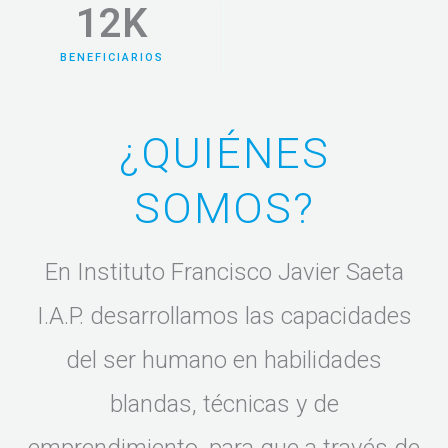
a construir un futuro más justo,
12
K
digno y sostenible.
BENEFICIARIOS
Informe Anual 2024
¿QUIÉNES
SOMOS?
En
Instituto Francisco Javier Saeta
I.A.P.
desarrollamos las capacidades
del ser humano en habilidades
blandas, técnicas y de