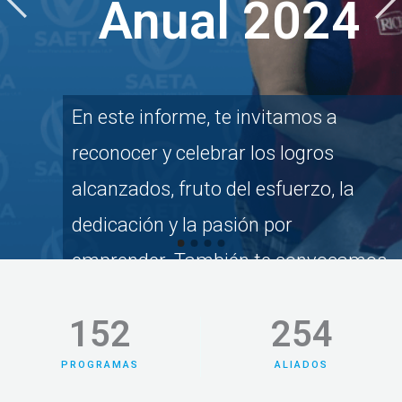
Anual 2024
En este informe, te invitamos a
reconocer y celebrar los logros
alcanzados, fruto del esfuerzo, la
dedicación y la pasión por
emprender. También te convocamos
a seguir sembrando y cultivando
152
254
oportunidades, inspirando a más
personas a creer en sus proyectos y
PROGRAMAS
ALIADOS