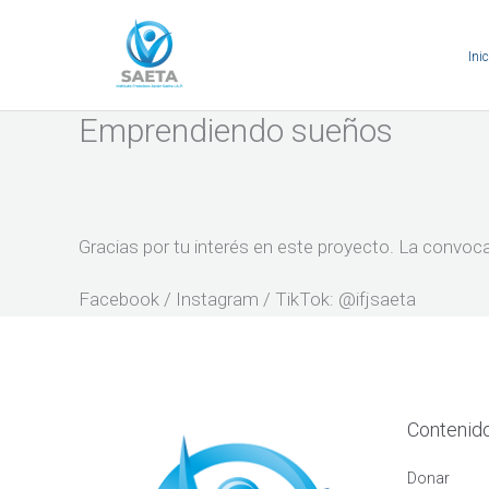
Ir
al
Inic
contenido
Emprendiendo sueños
Gracias por tu interés en este proyecto. La convoca
Facebook / Instagram / TikTok: @ifjsaeta
Contenid
Donar