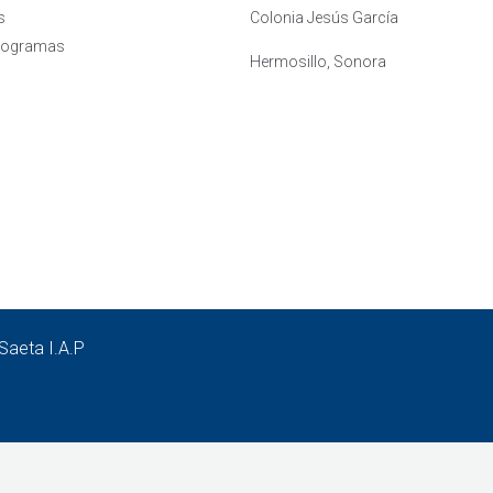
s
Colonia Jesús García
rogramas
Hermosillo, Sonora
Saeta I.A.P