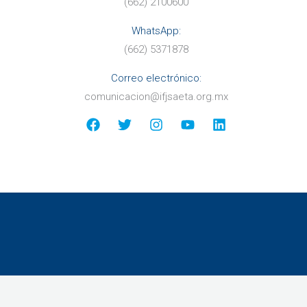
(662) 2100600
WhatsApp:
(662) 5371878
Correo electr
ónico:
comunicacion@ifjsaeta.org.mx