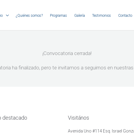
io
¿Quiénes somos?
Programas
Galería
Testimonios
Contacto
¡Convocatoria cerrada!
toria ha finalizado, pero te invitamos a seguirnos en nuestr
o destacado
Visitános
Avenida Uno #114 Esq. Israel Gonzá