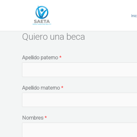
Ir
al
Inic
contenido
Quiero una beca
Apellido paterno
*
Apellido materno
*
Nombres
*