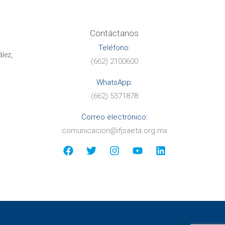
Contáctanos
Teléfono:
lez,
(662) 2100600
WhatsApp:
(662) 5371878
Correo electr
ónico:
comunicacion@ifjsaeta.org.mx