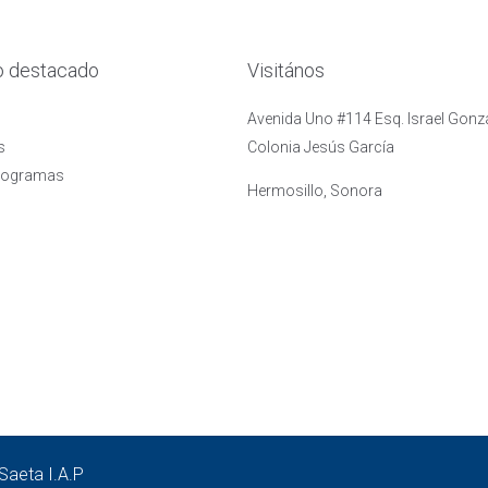
o destacado
Visitános
Avenida Uno #114 Esq. Israel Gonzá
s
Colonia Jesús García
rogramas
Hermosillo, Sonora
Saeta I.A.P