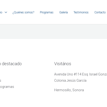
io
¿Quiénes somos?
Programas
Galería
Testimonios
Contacto
o destacado
Visitános
Avenida Uno #114 Esq. Israel Gonzá
s
Colonia Jesús García
rogramas
Hermosillo, Sonora