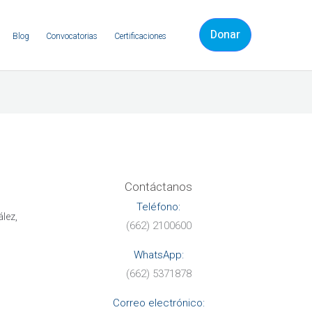
Donar
Blog
Convocatorias
Certificaciones
Contáctanos
Teléfono:
lez,
(662) 2100600
WhatsApp:
(662) 5371878
Correo electr
ónico: