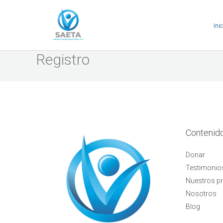
Ir
al
Inic
contenido
Registro
Contenid
Donar
Testimonio
Nuestros p
Nosotros
Blog