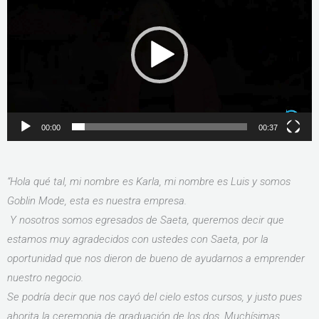
vídeo
00:00
00:37
“Hola qué tal, mi nombre es Karla, mi nombre es Luis y somos
Goblin Mode, esta es nuestra empresa.
Y nosotros somos egresados de Saeta, queremos decir que
estamos muy agradecidos con ustedes con Saeta, por la
oportunidad que nos dieron de bueno de ayudarnos a emprender
nuestro negocio.
Se podría decir que nos cayó del cielo estos cursos, y justo pues
ahorita la ceremonia de graduación de los dos. Muchísimas