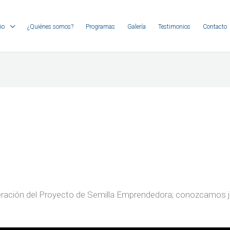
io
¿Quiénes somos?
Programas
Galería
Testimonios
Contacto
.
eración del Proyecto de Semilla Emprendedora; conozcamos ju
.